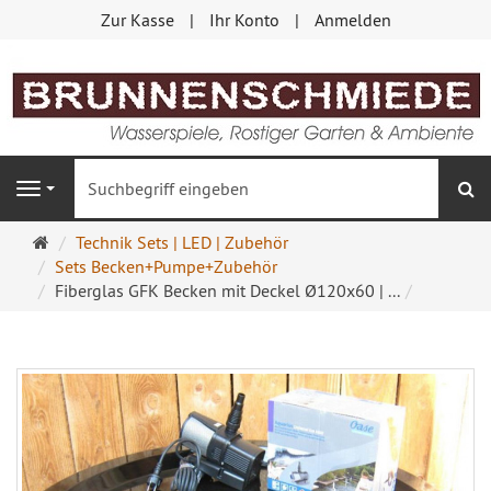
Zur Kasse
Ihr Konto
Anmelden
S
Navigation
Startseite
Technik Sets | LED | Zubehör
Sets Becken+Pumpe+Zubehör
Fiberglas GFK Becken mit Deckel Ø120x60 | ...