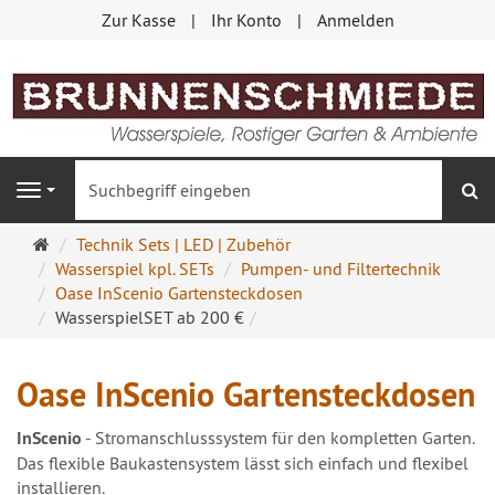
Zur Kasse
Ihr Konto
Anmelden
S
Navigation
Startseite
Technik Sets | LED | Zubehör
Wasserspiel kpl. SETs
Pumpen- und Filtertechnik
Oase InScenio Gartensteckdosen
WasserspielSET ab 200 €
Oase InScenio Gartensteckdosen
InScenio
- Stromanschlusssystem für den kompletten Garten.
Das flexible Baukastensystem lässt sich einfach und flexibel
installieren.