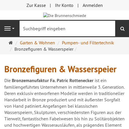
Zur Kasse
Ihr Konto
Anmelden
S
Navigation
Startseite
Garten & Wohnen
Pumpen- und Filtertechnik
Bronzefiguren & Wasserspeier
Bronzefiguren & Wasserspeier
Die
Bronzemanufaktur Fa. Patric Rottenecker
ist ein
familiengeführtes Unternehmen in mittlerweile 3. Generation.
Deren exklusiv entworfenen Modelle werden in traditioneller
Handarbeit in Bronze produziert und mit äußerster Sorgfalt
von Hand patiniert. Angefangen bei klassischen
Wasserspeiern, Skulpturen, verschiedensten Figuren aus der
Tierwelt, fantastischen Fabelwesen bis hin zu Solitärobjekten
und hochwertigen Wasserausläufen, als prägendes Element