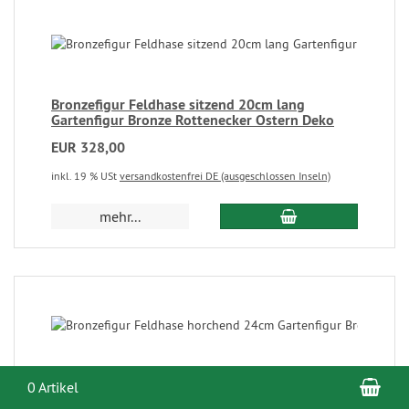
Bronzefigur Feldhase sitzend 20cm lang
Gartenfigur Bronze Rottenecker Ostern Deko
EUR 328,00
inkl. 19 % USt
versandkostenfrei DE (ausgeschlossen Inseln)
mehr...
War
Bronzefigur Feldhase horchend 24cm
0 Artikel
Gartenfigur Bronze Rottenecker Ostern Deko