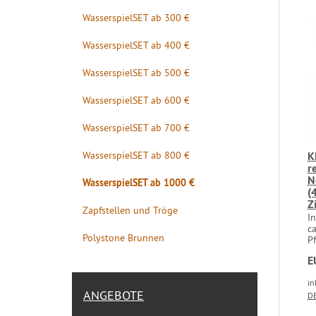
WasserspielSET ab 300 €
WasserspielSET ab 400 €
WasserspielSET ab 500 €
WasserspielSET ab 600 €
WasserspielSET ab 700 €
WasserspielSET ab 800 €
K
r
N
WasserspielSET ab 1000 €
(
Z
Zapfstellen und Tröge
In
ca
Polystone Brunnen
Pf
E
in
ANGEBOTE
DE