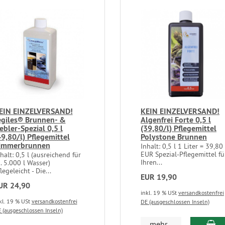
EIN EINZELVERSAND!
KEIN EINZELVERSAND!
egiles® Brunnen- &
Algenfrei Forte 0,5 l
ebler-Spezial 0,5 l
(39,80/l) Pflegemittel
49,80/l) Pflegemittel
Polystone Brunnen
immerbrunnen
Inhalt: 0,5 l 1 Liter = 39,80
EUR Spezial-Pflegemittel fü
halt: 0,5 l (ausreichend für
Ihren...
. 5.000 l Wasser)
legeleicht - Die...
EUR 19,90
UR 24,90
inkl. 19 % USt
versandkostenfrei
kl. 19 % USt
versandkostenfrei
DE (ausgeschlossen Inseln)
 (ausgeschlossen Inseln)
mehr...