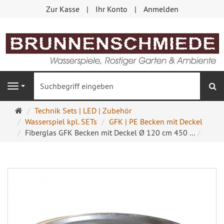
Zur Kasse
Ihr Konto
Anmelden
S
Navigation
Startseite
Technik Sets | LED | Zubehör
Wasserspiel kpl. SETs
GFK | PE Becken mit Deckel
Fiberglas GFK Becken mit Deckel Ø 120 cm 450 ...