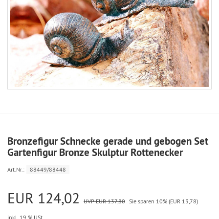
Bronzefigur Schnecke gerade und gebogen Set
Gartenfigur Bronze Skulptur Rottenecker
Art.Nr.:
88449/88448
EUR 124,02
UVP EUR 137,80
Sie sparen 10% (EUR 13,78)
inkl. 19 % USt