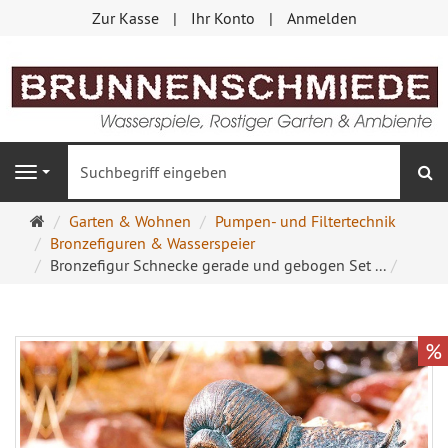
Zur Kasse
Ihr Konto
Anmelden
S
Navigation
Startseite
Garten & Wohnen
Pumpen- und Filtertechnik
Bronzefiguren & Wasserspeier
Bronzefigur Schnecke gerade und gebogen Set ...
%