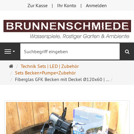
Zur Kasse
Ihr Konto
Anmelden
S
Navigation
Startseite
Technik Sets | LED | Zubehör
Sets Becken+Pumpe+Zubehör
Fiberglas GFK Becken mit Deckel Ø120x60 | ...