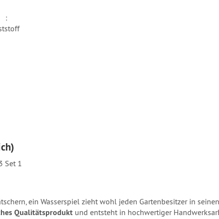
optik :
Kunststoff
ich)
a 3 Set 1
schern, ein Wasserspiel zieht wohl jeden Gartenbesitzer in seine
hes Qualitätsprodukt
und entsteht in hochwertiger Handwerksar