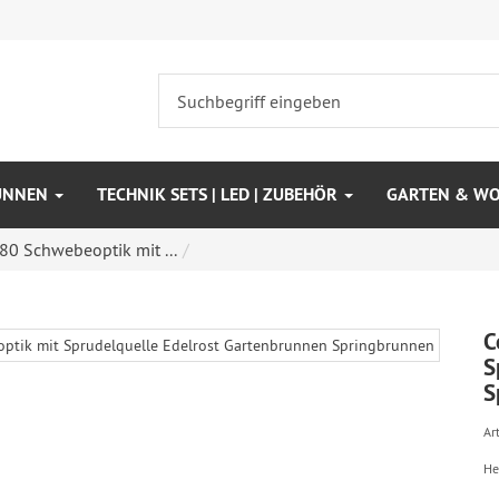
UNNEN
TECHNIK SETS | LED | ZUBEHÖR
GARTEN & W
80 Schwebeoptik mit ...
C
S
S
Art
He