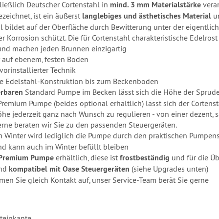
ließlich Deutscher Cortenstahl in
mind. 3 mm Materialstärke
ver
zeichnet, ist ein äußerst
langlebiges und ästhetisches Material
u
l bildet auf der Oberfläche durch Bewitterung unter der eigentlic
 Korrosion schützt. Die für Cortenstahl charakteristische Edelrost
 und machen jeden Brunnen einzigartig
ar auf ebenem, festen Boden
vorinstallierter Technik
e Edelstahl-Konstruktion bis zum Beckenboden
erbaren
Standard Pumpe im Becken lässt sich die Höhe der Sprud
remium Pumpe (beides optional erhältlich) lässt sich der Corten
e jederzeit ganz nach Wunsch zu regulieren - von einer dezent, s
Gerne beraten wir Sie zu den passenden Steuergeräten.
Im Winter wird lediglich die Pumpe durch den praktischen Pump
und kann auch im Winter befüllt bleiben
Premium Pumpe
erhältlich, diese ist
frostbeständig
und für die Ü
nd
kompatibel mit Oase Steuergeräten
(siehe Upgrades unten
en Sie gleich Kontakt auf, unser Service-Team berät Sie gerne
steinkante