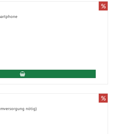
%
In den Warenkorb
%