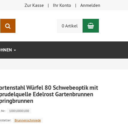
Zur Kasse
Ihr Konto
Anmelden
Warenkorb
Suchen
0 Artikel
OHNEN
ortenstahl Würfel 80 Schwebeoptik mit
prudelquelle Edelrost Gartenbrunnen
pringbrunnen
.Nr.:
1001000100
rsteller:
Brunnenschmiede