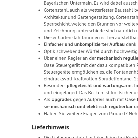
Bayerischen Untermain. Es wird dabei aussch
Cortenstahl, auch als wetterfester Baustahl be
Architektur und Gartengestaltung. Cortenstah
Sperrschicht, welche den Brunnen vor weiterer
und Zeichnungsunterschiede sind natürlich
Dieser Cortenstahlbrunnen ist frei aufstellb
Einfacher und unkomplizierter Aufbau
dank 
Optik schwebender Würfel durch hochwertig
Über einen Regler an der
mechanisch reguli
Oase Steuergerät mit der dazu kompatiblen P
Steuergeräte ermgölichen es, die Fontänenhöh
eindrucksvoll, kraftvollen Sprudelfontäne. 
Besonders
pflegeleicht und wartungsarm
: 
und eingelagert. Das Becken ist frostsicher 
Als
Upgrades
gegen Aufpreis auch mit Oase
sie
mechanisch und elektrisch regulierbar
u
Haben Sie weitere Fragen zum Produkt? Nehm
Lieferhinweis
Die Lieferung erfolgt mit Spedition frei Bord