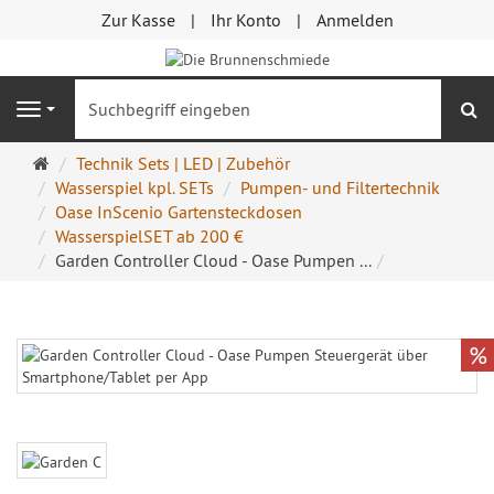
Zur Kasse
Ihr Konto
Anmelden
S
Navigation
Startseite
Technik Sets | LED | Zubehör
Wasserspiel kpl. SETs
Pumpen- und Filtertechnik
Oase InScenio Gartensteckdosen
WasserspielSET ab 200 €
Garden Controller Cloud - Oase Pumpen ...
%