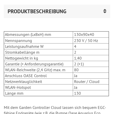
PRODUKTBESCHREIBUNG
Abmessungen (LxBxH) mm
130x90x40
Nennspannung
230 V / 50 Hz
Leistungsaufnahme W
4
Stromkabellänge m
2
Nettogewicht in kg
1,40
Garantie (+ Anforderungsgarantie)
2 (+1)
WLAN-Reichweite (2,4 GHz) max. m
80
Anschluss OASE Control
Ja
Netzwerktauglichkeit
Router / Cloud
WLAN-Hotspot
Ja
Länge mm
130
Mit dem Garden Controller Cloud lassen sich bequem EGC-
fähige Endgeräte (wie z.B. die Pumpe Oase Aquarius Eco