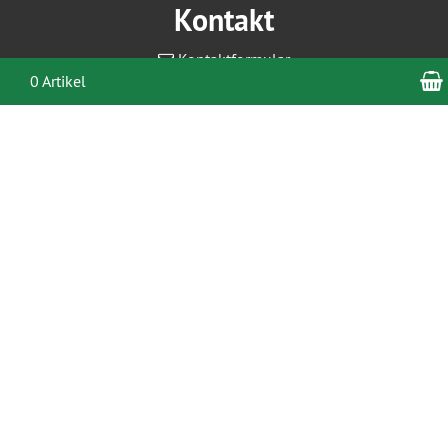
Kontakt
Kontaktformular
0 Artikel
Informationen
Vertrag widerrufen
Kontakt
Verpackungshinweise
Zahlung und Versand
Impressum
Unsere AGB
Widerrufsrecht
Datenschutzerklärung