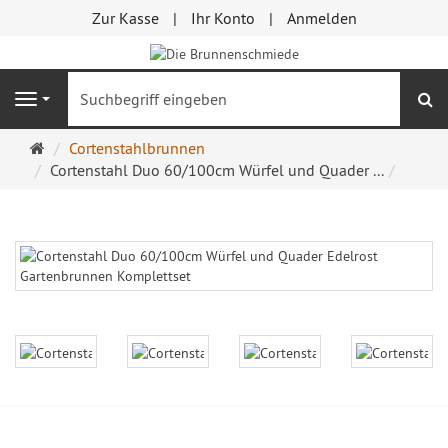
Zur Kasse
Ihr Konto
Anmelden
S
Navigation
Startseite
Cortenstahlbrunnen
Cortenstahl Duo 60/100cm Würfel und Quader ...